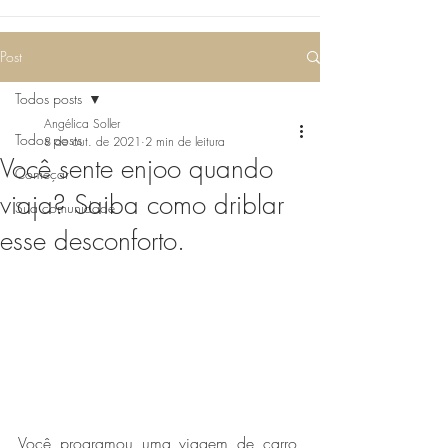
Post
Todos posts
Angélica Soller
Todos posts
8 de out. de 2021
2 min de leitura
Você sente enjoo quando
Começar
viaja? Saiba como driblar
Sua comunidade
esse desconforto.
Você programou uma viagem de carro, 