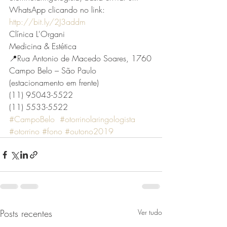
WhatsApp clicando no link: 
http://bit.ly/2J3addm
Clínica L'Organi 
Medicina & Estética
📍Rua Antonio de Macedo Soares, 1760
Campo Belo – São Paulo
(estacionamento em frente)
(11) 95043-5522
(11) 5533-5522
#CampoBelo
#otorrinolaringologista
#otorrino
#fono
#outono2019
Posts recentes
Ver tudo