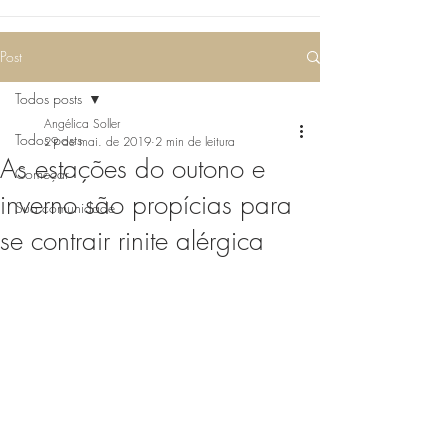
Post
Todos posts
Angélica Soller
Todos posts
29 de mai. de 2019
2 min de leitura
As estações do outono e
Começar
inverno são propícias para
Sua comunidade
se contrair rinite alérgica