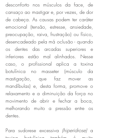
desconforto nos músculos da face, de 
cansaço ao mastigar e, por vezes, de dor 
de cabeça. As causas podem ter caráter 
emocional (tensão, estresse, ansiedade, 
preocupação, raiva, frustração) ou físico, 
desencadeado pela má oclusão - quando 
os dentes das arcadas superiores e 
inferiores estão mal alinhados. Nesse 
caso, o profissional aplica a toxina 
botulínica no masseter (músculo da 
mastigação, que faz mover as 
mandíbulas) e, desta forma, promove o 
relaxamento e a diminuição da força no 
movimento de abrir e fechar a boca, 
melhorando muito a pressão entre os 
dentes.
Para sudorese excessiva 
(hiperidrose)
 a 
toxina botulínica também é muito 