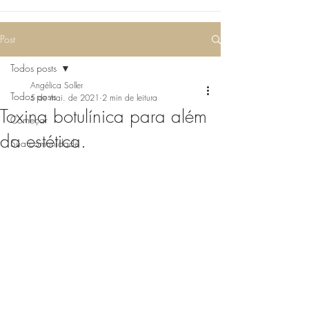
Post
Todos posts
Angélica Soller
Todos posts
5 de mai. de 2021
2 min de leitura
Toxina botulínica para além
Começar
da estética.
Sua comunidade