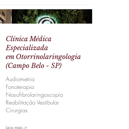
Clínica Médica
Especializada
em Otorrinolaringologia
(Campo Belo - SP)
Audiometria
Fonoterapia
Nasofibrolaringoscopia
Reabilitação Vestibular
Cirurgias
Leia mais >