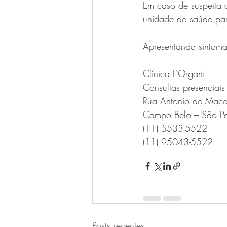
Em caso de suspeita 
unidade de saúde par
Apresentando sintom
Clínica L'Organi
Consultas presenciais 
Rua Antonio de Mac
Campo Belo – São P
(11) 5533-5522
(11) 95043-5522
Posts recentes