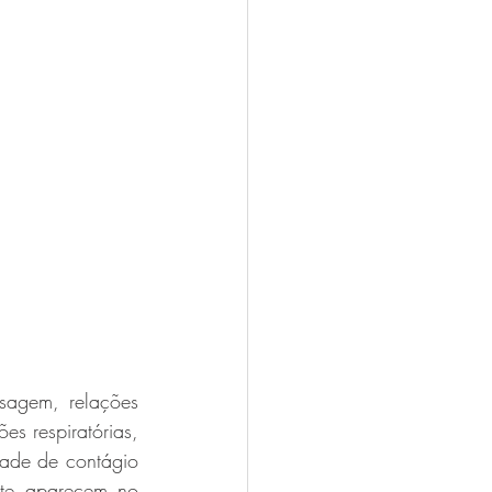
sagem, relações 
s respiratórias, 
dade de contágio 
nte aparecem no 