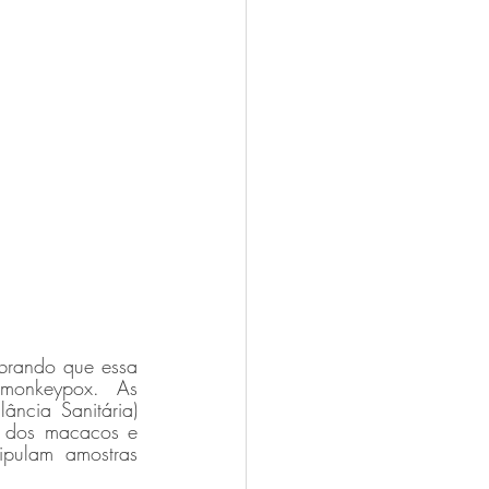
brando que essa 
 monkeypox.  As 
ncia Sanitária) 
 dos macacos e 
pulam amostras 