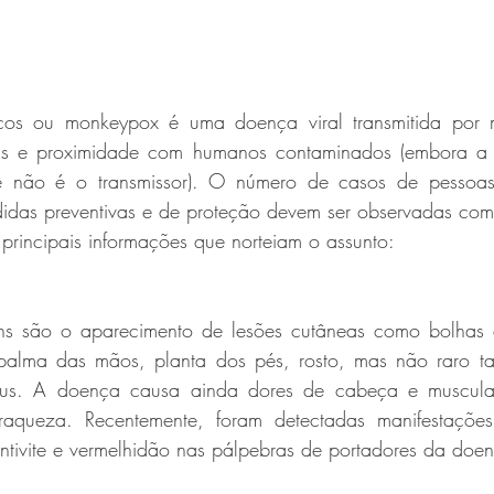
os ou monkeypox é uma doença viral transmitida por m
timas e proximidade com humanos contaminados (embora a
 não é o transmissor). O número de casos de pessoas i
das preventivas e de proteção devem ser observadas com 
 principais informações que norteiam o assunto:
ns são o aparecimento de lesões cutâneas como bolhas e
palma das mãos, planta dos pés, rosto, mas não raro t
nus. A doença causa ainda dores de cabeça e muscular, 
 fraqueza. Recentemente, foram detectadas manifestaçõe
ntivite e vermelhidão nas pálpebras de portadores da doen