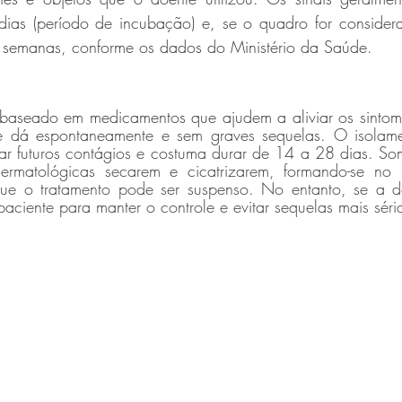
dias (período de incubação) e, se o quadro for consider
semanas, conforme os dados do Ministério da Saúde.
 baseado em medicamentos que ajudem a aliviar os sintom
e dá espontaneamente e sem graves sequelas. O isolamen
tar futuros contágios e costuma durar de 14 a 28 dias. So
dermatológicas secarem e cicatrizarem, formando-se no 
e o tratamento pode ser suspenso. No entanto, se a dor
paciente para manter o controle e evitar sequelas mais séri