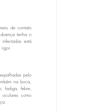
eio de contato 
 doença tenha o 
nfectadas está 
rigor. 
spalhadas pelo 
ambém na boca, 
fadiga, febre, 
s oculares como 
ça. 