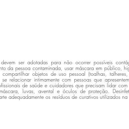
 devem ser adotadas para não ocorrer possíveis contági
nto da pessoa contaminada, usar máscara em público, hig
compartilhar objetos de uso pessoal (toalhas, talheres, 
o se relacionar intimamente com pessoas que apresentem
ofissionais de saúde e cuidadores que precisam lidar com
áscara, luvas, avental e óculos de proteção. Desinfete
rte adequadamente os resíduos de curativos utilizados na