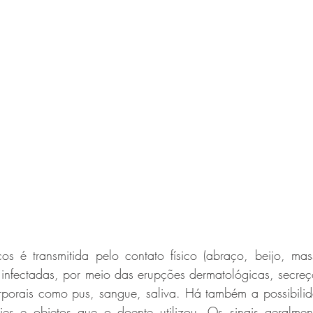
s é transmitida pelo contato físico (abraço, beijo, mas
infectadas, por meio das erupções dermatológicas, secreçõe
orporais como pus, sangue, saliva. Há também a possibili
ies e objetos que o doente utilizou. Os sinais geralme