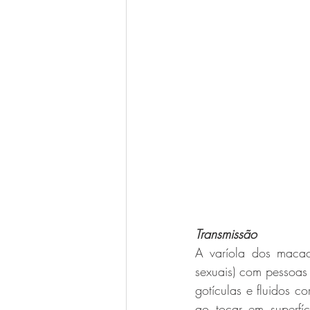
Transmissão
A varíola dos macaco
sexuais) com pessoas 
gotículas e fluidos c
ao tocar em superfíc