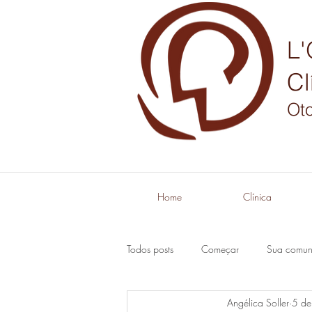
L'
Cl
Oto
Home
Clínica
Todos posts
Começar
Sua comun
Angélica Soller
5 de