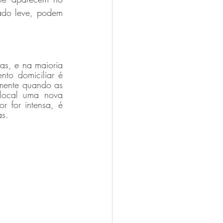
ado leve, podem 
as, e na
 maioria 
to domiciliar é 
mente quando as 
local uma nova 
 for intensa, é 
as.