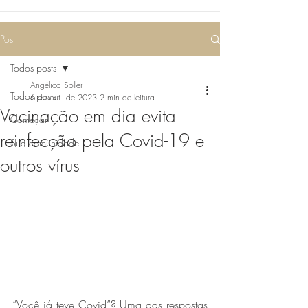
Post
Todos posts
Angélica Soller
Todos posts
6 de out. de 2023
2 min de leitura
Vacinação em dia evita
Começar
reinfecção pela Covid-19 e
Sua comunidade
outros vírus
“Você já teve Covid”? Uma das respostas 