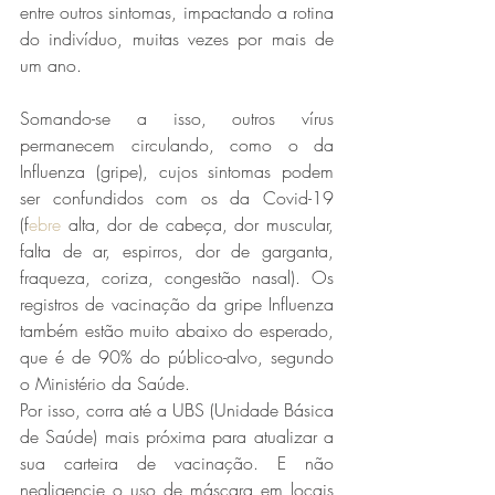
entre outros sintomas, impactando a rotina 
do indivíduo, muitas vezes por mais de 
um ano.
Somando-se a isso, outros vírus 
permanecem circulando, como o da 
Influenza (gripe), cujos
 sintomas podem 
ser confundidos com os da Covid-19 
(f
ebre
 alta, dor de cabeça, dor muscular, 
falta de ar, espirros, dor de garganta, 
fraqueza, coriza, congestão nasal). Os 
registros de vacinação da gripe Influenza 
também estão muito abaixo do esperado, 
que é de 90% do público-alvo, segundo 
o Ministério da Saúde. 
Por isso, corra até a UBS (Unidade Básica 
de Saúde) mais próxima para atualizar a 
sua carteira de vacinação. E não 
negligencie o uso de máscara em locais 